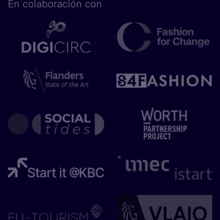
En cola­bo­ra­ción con