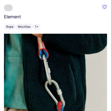
Favo
Element
C
Ropa
Mochilas
1+
Z