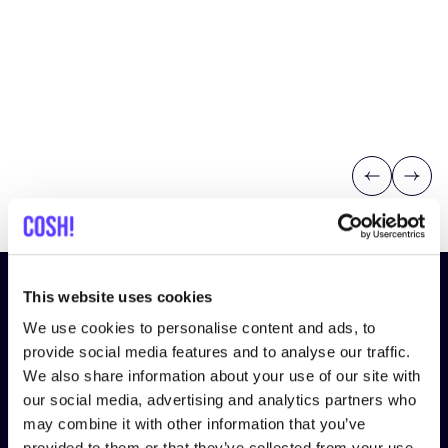
Previous
Next
¡Suscríbete a nuestro boletín
This website uses cookies
y mantente informado!
We use cookies to personalise content and ads, to
provide social media features and to analyse our traffic.
Nombre
*
We also share information about your use of our site with
our social media, advertising and analytics partners who
may combine it with other information that you’ve
provided to them or that they’ve collected from your use