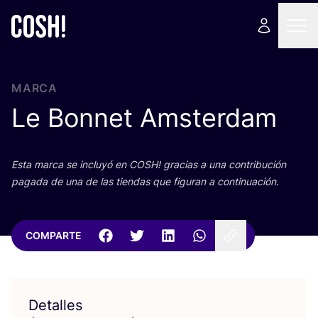
MARCA
Le Bonnet Amsterdam
Esta mar­ca se inclu­yó en
COSH
! gra­cias a una con­tri­bu­ción
paga­da de una de las tien­das que figu­ran a continuación.
COMPARTE
Detalles