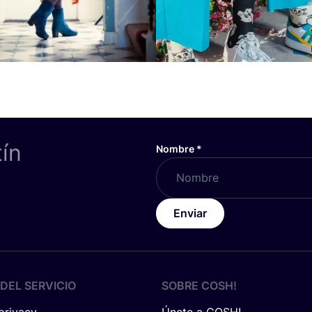
tín
Nombre
*
Enviar
DEL SERVICIO
SOBRE
COSH
!
 privacy
Únete a COSH!