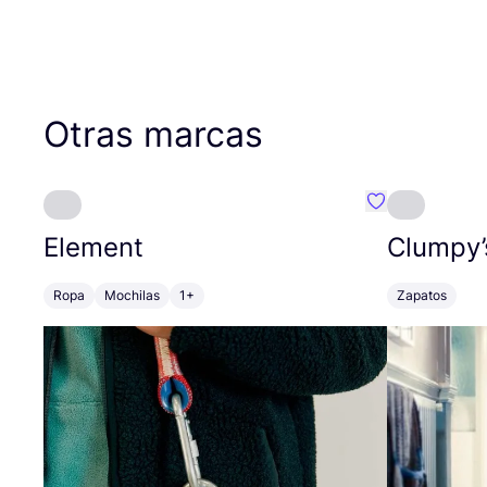
Otras marcas
Favoritos {no
Element
Clumpy’
Ropa
Mochilas
1+
Zapatos