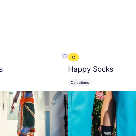
C
mbre}
Favoritos {nombre}
s
Happy Socks
Calcetines