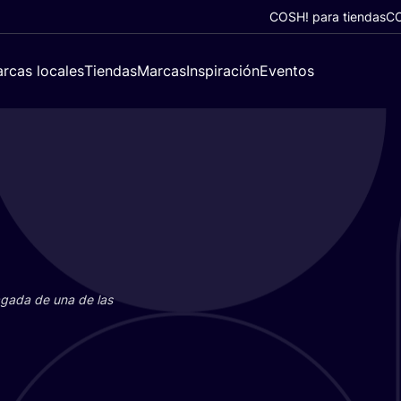
COSH! para tiendas
CO
rcas locales
Tiendas
Marcas
Inspiración
Eventos
paga­da de una de las