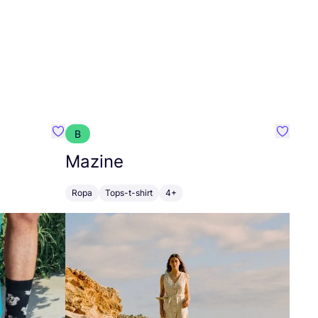
B
Favoritos {nombre}
Favorit
Mazine
Ropa
Tops-t-shirt
4+