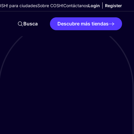
SH! para ciudades
Sobre COSH!
Contáctanos
Login
Register
Busca
Descubre más tiendas