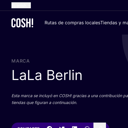
Spanish
English
Rutas de compras locales
Tiendas y ma
Dutch
French
German
Croatian
MARCA
LaLa Berlin
Esta mar­ca se inclu­yó en
COSH
! gra­cias a una con­tri­bu­ción 
tien­das que figu­ran a continuación.