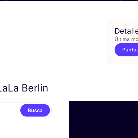
Detall
Última mo
Puntos
aLa Berlin
Busca