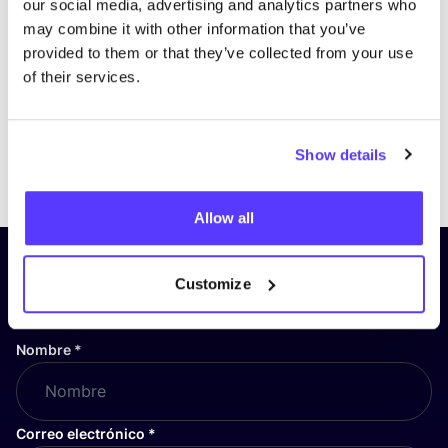
our social media, advertising and analytics partners who
may combine it with other information that you’ve
provided to them or that they’ve collected from your use
of their services.
Show details
Previous
Next
Allow all
¡Suscríbete a nuestro boletín
Customize
y mantente informado!
Nombre
*
Correo electrónico
*