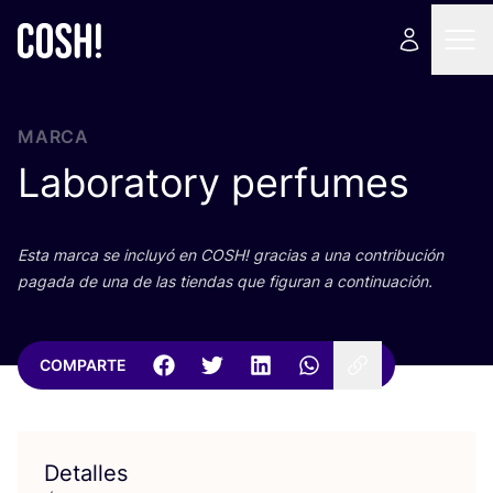
MARCA
Laboratory perfumes
Esta mar­ca se inclu­yó en
COSH
! gra­cias a una con­tri­bu­ción
paga­da de una de las tien­das que figu­ran a continuación.
COMPARTE
Detalles