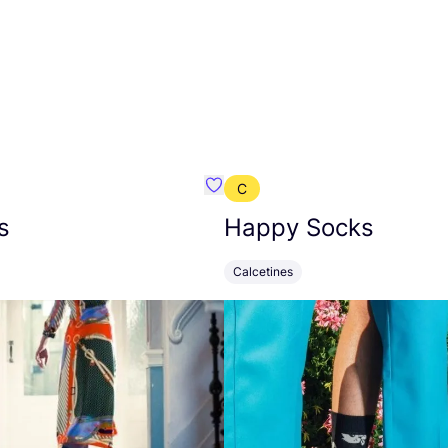
C
mbre}
Favoritos {nombre}
s
Happy Socks
Calcetines