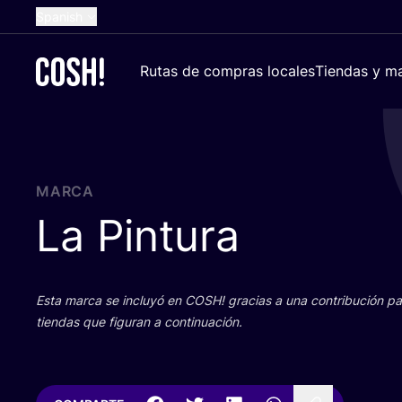
Spanish
English
Rutas de compras locales
Tiendas y ma
Dutch
French
German
Croatian
MARCA
La Pintura
Esta mar­ca se inclu­yó en
COSH
! gra­cias a una con­tri­bu­ción 
tien­das que figu­ran a continuación.