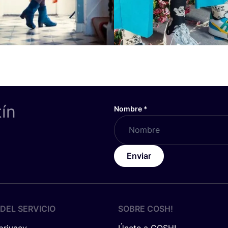
tín
Nombre
*
Enviar
DEL SERVICIO
SOBRE
COSH
!
 privacy
Únete a COSH!