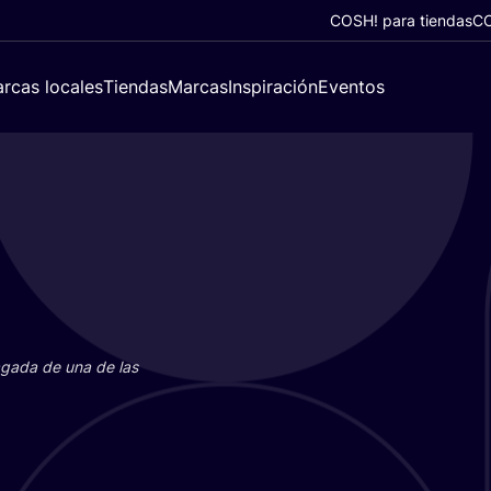
COSH! para tiendas
CO
rcas locales
Tiendas
Marcas
Inspiración
Eventos
paga­da de una de las