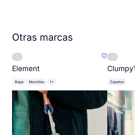
Otras marcas
Favoritos {no
Element
Clumpy’
Ropa
Mochilas
1+
Zapatos