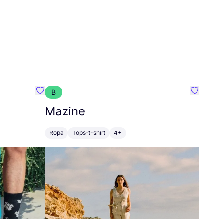
B
Favoritos {nombre}
Favorit
Mazine
Ropa
Tops-t-shirt
4+