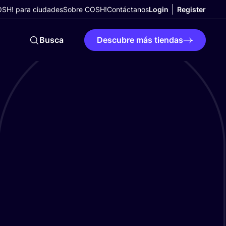
SH! para ciudades
Sobre COSH!
Contáctanos
Login
Register
Busca
Descubre más tiendas