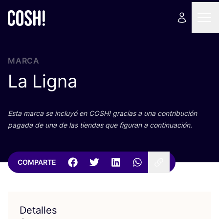
MARCA
La Ligna
Esta mar­ca se inclu­yó en
COSH
! gra­cias a una con­tri­bu­ción
paga­da de una de las tien­das que figu­ran a continuación.
COMPARTE
Detalles