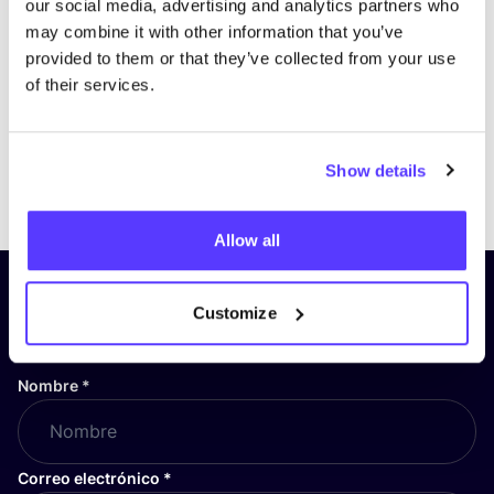
our social media, advertising and analytics partners who
may combine it with other information that you’ve
provided to them or that they’ve collected from your use
of their services.
Show details
Previous
Next
Allow all
¡Suscríbete a nuestro boletín
Customize
y mantente informado!
Nombre
*
Correo electrónico
*