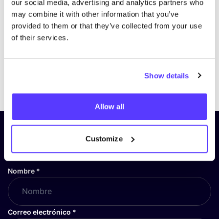
our social media, advertising and analytics partners who
may combine it with other information that you’ve
provided to them or that they’ve collected from your use
of their services.
Show details
Previous
Next
Allow all
¡Suscríbete a nuestro boletín
Customize
y mantente informado!
Nombre
*
Correo electrónico
*