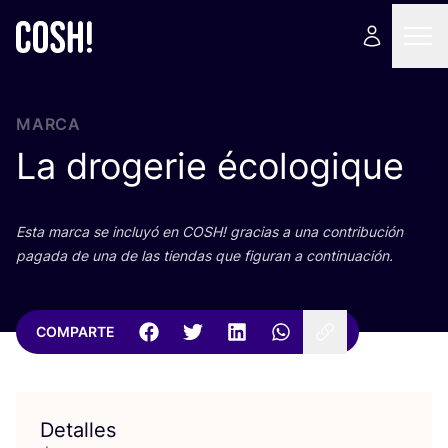
MARCA
La drogerie écologique
Esta mar­ca se inclu­yó en
COSH
! gra­cias a una con­tri­bu­ción
paga­da de una de las tien­das que figu­ran a continuación.
COMPARTE
Detalles