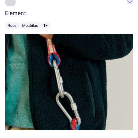
Favo
Element
C
Ropa
Mochilas
1+
Z