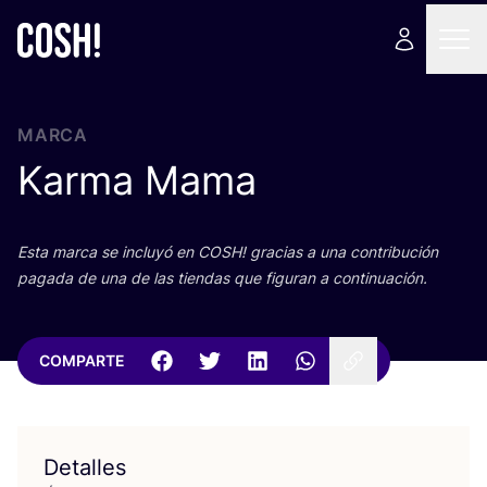
MARCA
Karma Mama
Esta mar­ca se inclu­yó en
COSH
! gra­cias a una con­tri­bu­ción
paga­da de una de las tien­das que figu­ran a continuación.
COMPARTE
Detalles