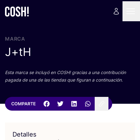
MARCA
J+tH
Esta mar­ca se inclu­yó en
COSH
! gra­cias a una con­tri­bu­ción
paga­da de una de las tien­das que figu­ran a continuación.
COMPARTE
Detalles