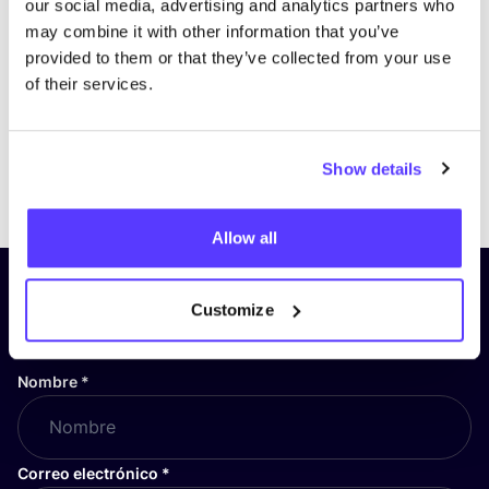
our social media, advertising and analytics partners who
may combine it with other information that you’ve
provided to them or that they’ve collected from your use
of their services.
Show details
Previous
Next
Allow all
¡Suscríbete a nuestro boletín
Customize
y mantente informado!
Nombre
*
Correo electrónico
*