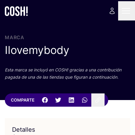
MARCA
Ilovemybody
Esta mar­ca se inclu­yó en
COSH
! gra­cias a una con­tri­bu­ción
paga­da de una de las tien­das que figu­ran a continuación.
COMPARTE
Detalles