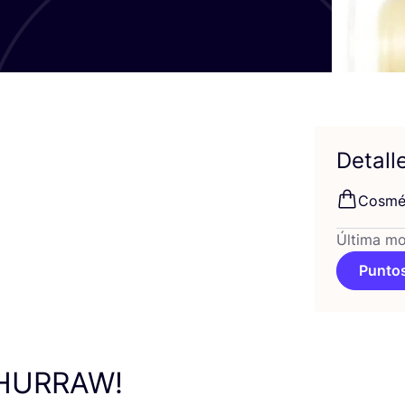
Detall
Cos­mé­
Última mo
Puntos
HURRAW
!