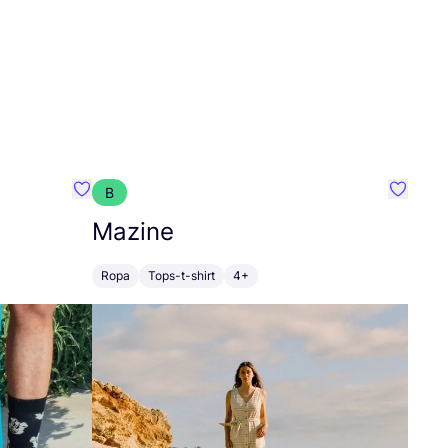
B
Favoritos {nombre}
Favorit
Mazine
Ropa
Tops-t-shirt
4+