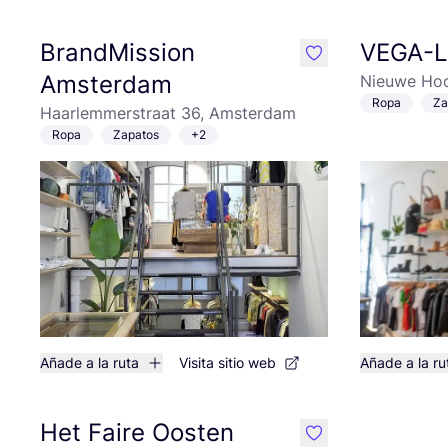
BrandMission
VEGA-L
like
Amsterdam
Nieuwe Hoo
Ropa
Za
Haarlemmerstraat 36, Amsterdam
Ropa
Zapatos
+2
Añade a la ruta
Visita sitio web
Añade a la ru
Het Faire Oosten
like