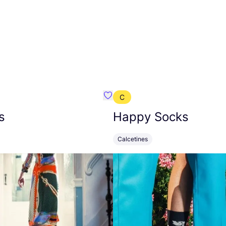
C
mbre}
Favoritos {nombre}
s
Happy Socks
Calcetines