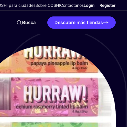
SH! para ciudades
Sobre COSH!
Contáctanos
Login
Register
Busca
Descubre más tiendas