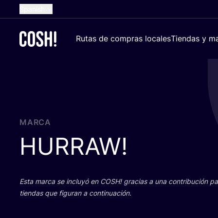
Spanish
English
Rutas de compras locales
Tiendas y ma
Dutch
French
German
Croatian
MARCA
HURRAW
!
Esta mar­ca se inclu­yó en
COSH
! gra­cias a una con­tri­bu­ción 
tien­das que figu­ran a continuación.