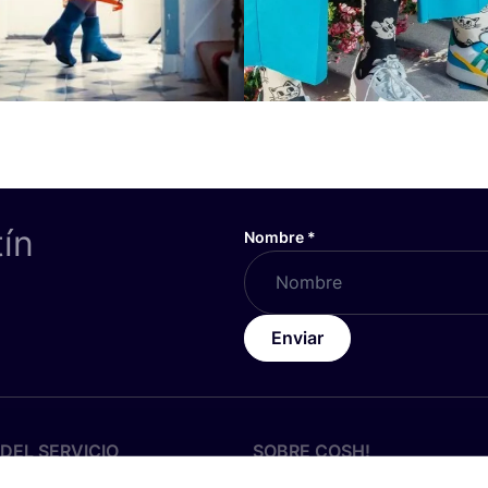
tín
Nombre
*
Enviar
DEL SERVICIO
SOBRE
COSH
!