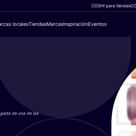
COSH! para tiendas
CO
rcas locales
Tiendas
Marcas
Inspiración
Eventos
paga­da de una de las