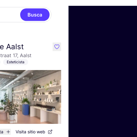
Busca
de Aalst
like
traat 17, Aalst
Esteticista
ta
Visita sitio web