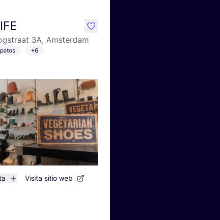
IFE
like
gstraat 3A, Amsterdam
patos
+6
ta
Visita sitio web