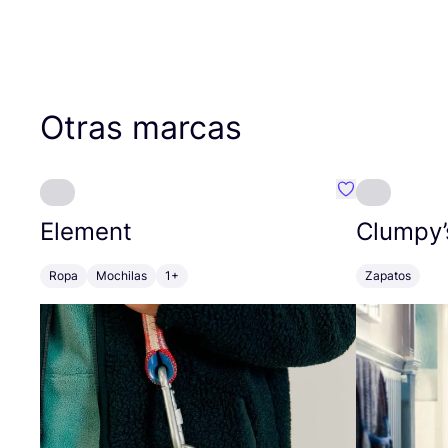
Otras marcas
Favoritos {no
Element
Clumpy’
Ropa
Mochilas
1+
Zapatos