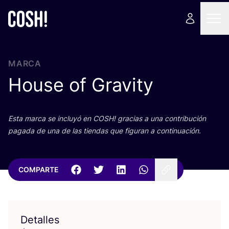
MARCA
House of Gravity
Esta mar­ca se inclu­yó en
COSH
! gra­cias a una con­tri­bu­ción
paga­da de una de las tien­das que figu­ran a continuación.
COMPARTE
Detalles