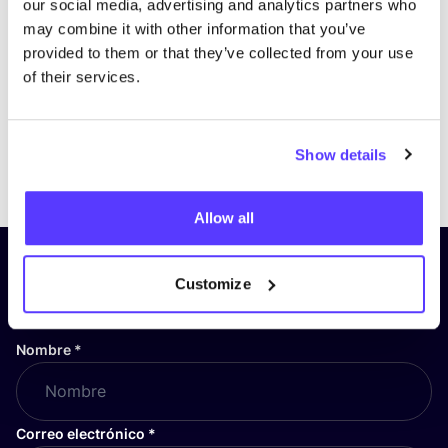
our social media, advertising and analytics partners who
may combine it with other information that you’ve
provided to them or that they’ve collected from your use
of their services.
Show details
Previous
Next
Allow all
¡Suscríbete a nuestro boletín
Customize
y mantente informado!
Nombre
*
Correo electrónico
*