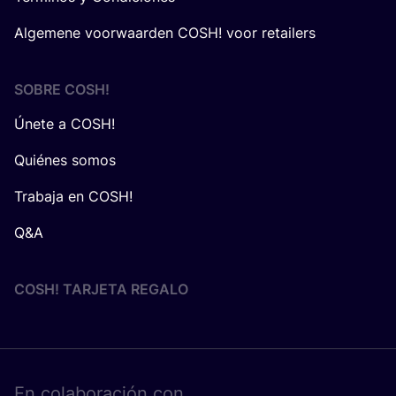
Algemene voorwaarden COSH! voor retailers
SOBRE
COSH
!
Únete a COSH!
Quiénes somos
Trabaja en COSH!
Q&A
COSH! TARJETA REGALO
En cola­bo­ra­ción con