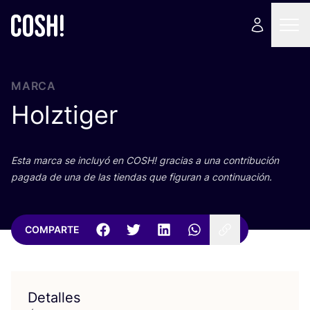
MARCA
Holztiger
Esta mar­ca se inclu­yó en
COSH
! gra­cias a una con­tri­bu­ción
paga­da de una de las tien­das que figu­ran a continuación.
COMPARTE
Detalles