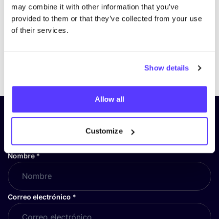
may combine it with other information that you’ve
provided to them or that they’ve collected from your use
of their services.
Previous
Next
Show details
Allow all
¡Suscríbete a nuestro boletín
y mantente informado!
Customize
Nombre
*
Correo electrónico
*