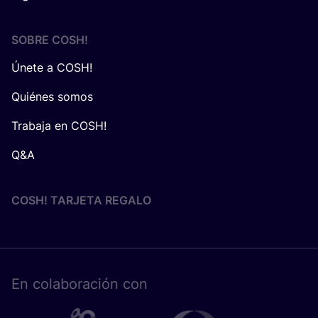
SOBRE
COSH
!
Únete a COSH!
Quiénes somos
Trabaja en COSH!
Q&A
COSH! TARJETA REGALO
En cola­bo­ra­ción con