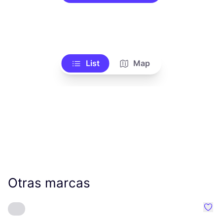
List
Map
Otras marcas
Favo