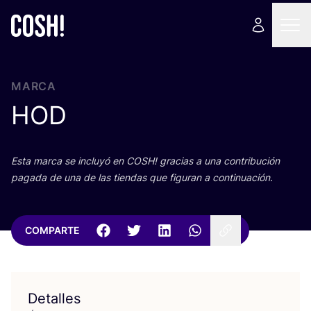
MARCA
HOD
Esta mar­ca se inclu­yó en
COSH
! gra­cias a una con­tri­bu­ción
paga­da de una de las tien­das que figu­ran a continuación.
COMPARTE
Detalles