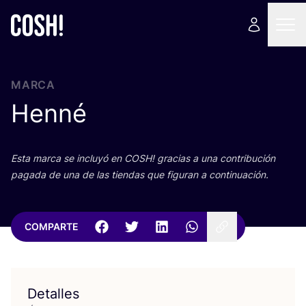
MARCA
Henné
Esta mar­ca se inclu­yó en
COSH
! gra­cias a una con­tri­bu­ción
paga­da de una de las tien­das que figu­ran a continuación.
COMPARTE
Detalles