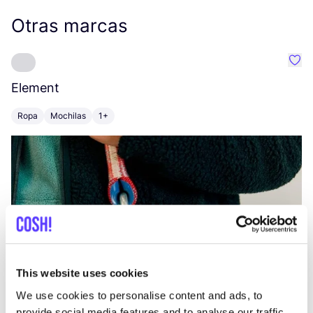
Otras marcas
Favo
Element
C
Ropa
Mochilas
1+
Z
This website uses cookies
We use cookies to personalise content and ads, to
provide social media features and to analyse our traffic.