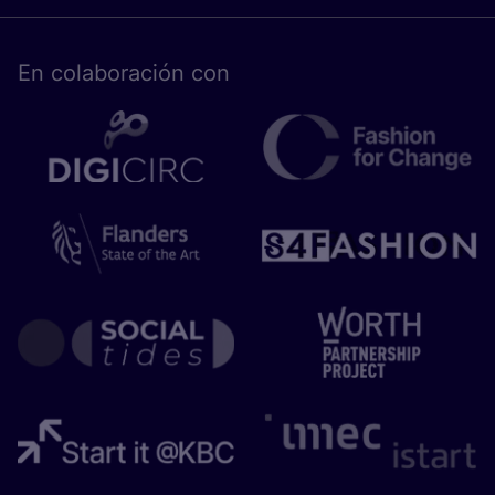
En cola­bo­ra­ción con