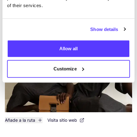
of their services.
Busc
Muestra todas las 1 tiendas
Show details
Dressr
like
Vredebaan 90, Mortsel
Allow all
Ropa
Zapatos
Customize
Añade a la ruta
Visita sitio web