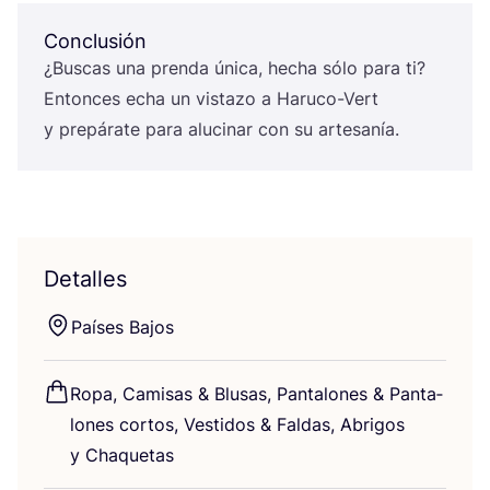
Conclusión
¿Bus­cas una pren­da úni­ca, hecha sólo para ti?
Enton­ces echa un vis­ta­zo a Haru­co-Vert
y pre­pá­ra­te para alu­ci­nar con su artesanía.
Detalles
Paí­ses Bajos
Ropa, Cami­sas
&
Blu­sas, Pan­ta­lo­nes
&
Pan­ta­
lo­nes cor­tos, Ves­ti­dos
&
Fal­das, Abri­gos
y Chaquetas