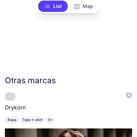
List
Map
Otras marcas
Favo
Drykorn
F
Ropa
Tops-t-shirt
5+