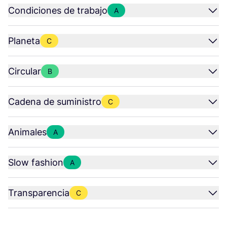
Condiciones de trabajo
A
Planeta
C
Circular
B
Cadena de suministro
C
Animales
A
Slow fashion
A
Transparencia
C