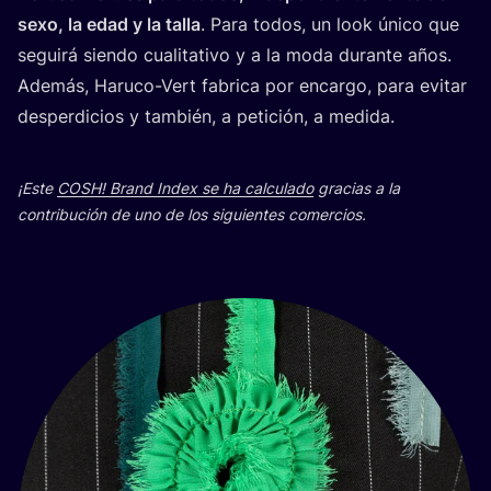
sexo, la edad y la talla
. Para todos, un look úni­co que
segui­rá sien­do cua­li­ta­ti­vo y a la moda duran­te años.
Ade­más, Haru­co-Vert fabri­ca por encar­go, para evi­tar
des­per­di­cios y tam­bién, a peti­ción, a medida.
¡Este
COSH
! Brand Index se ha cal­cu­la­do
gra­cias a la
con­tri­bu­ción de uno de los siguien­tes comercios.