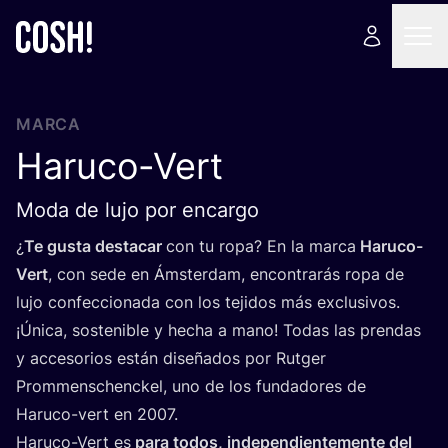
MARCA
Haruco-Vert
Moda de lujo por encargo
¿
Te gus­ta des­ta­car
con tu ropa? En la mar­ca
Haru­co-
Vert
, con sede en Áms­ter­dam, encon­tra­rás ropa de
lujo con­fec­cio­na­da con los teji­dos más exclu­si­vos.
¡Úni­ca, sos­te­ni­ble y hecha a mano! Todas las pren­das
y acce­so­rios están dise­ña­dos por Rut­ger
Prom­mens­chenc­kel, uno de los fun­da­do­res de
Haru­co-vert en
2007
.
Haru­co-Vert es
para todos, inde­pen­dien­te­men­te del