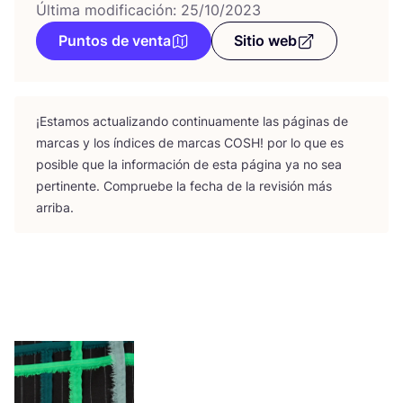
Última modificación: 25/10/2023
Puntos de venta
Sitio web
¡Esta­mos actua­li­zan­do con­ti­nua­men­te las pági­nas de
mar­cas y los índi­ces de mar­cas
COSH
! por lo que es
posi­ble que la infor­ma­ción de esta pági­na ya no sea
per­ti­nen­te. Com­prue­be la fecha de la revi­sión más
arriba.