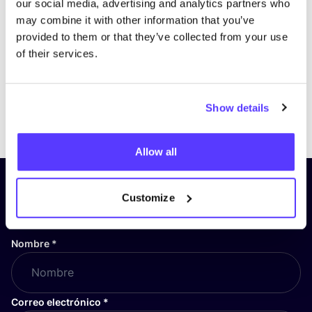
our social media, advertising and analytics partners who
may combine it with other information that you’ve
provided to them or that they’ve collected from your use
of their services.
Show details
Previous
Next
Allow all
¡Suscríbete a nuestro boletín
Customize
y mantente informado!
Nombre
*
Correo electrónico
*