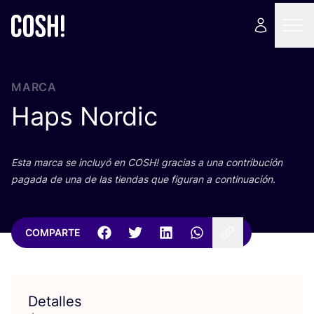
MARCA
Haps Nordic
Esta mar­ca se inclu­yó en
COSH
! gra­cias a una con­tri­bu­ción
paga­da de una de las tien­das que figu­ran a continuación.
COMPARTE
Detalles