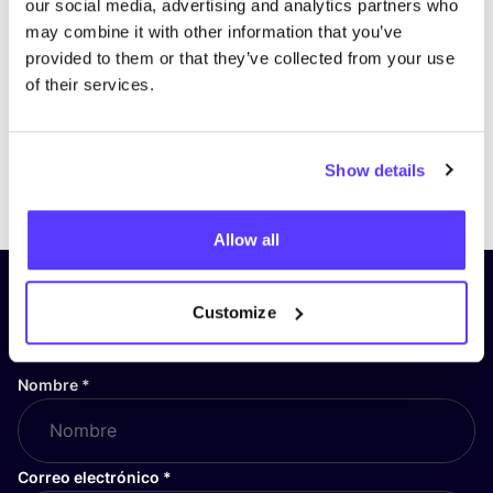
our social media, advertising and analytics partners who
may combine it with other information that you’ve
provided to them or that they’ve collected from your use
of their services.
Show details
Previous
Next
Allow all
¡Suscríbete a nuestro boletín
Customize
y mantente informado!
Nombre
*
Correo electrónico
*