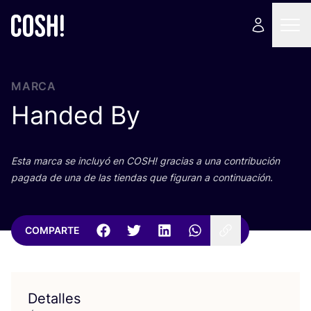
MARCA
Handed By
Esta mar­ca se inclu­yó en
COSH
! gra­cias a una con­tri­bu­ción
paga­da de una de las tien­das que figu­ran a continuación.
COMPARTE
Detalles