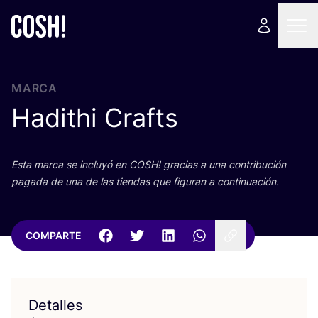
MARCA
Hadithi Crafts
Esta mar­ca se inclu­yó en
COSH
! gra­cias a una con­tri­bu­ción
paga­da de una de las tien­das que figu­ran a continuación.
COMPARTE
Detalles