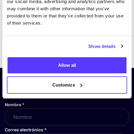
our social media, advertising and analytics partners who
may combine it with other information that you’ve
provided to them or that they’ve collected from your use
of their services.
Show details
Previous
Next
Allow all
¡Suscríbete a nuestro boletín
Customize
y mantente informado!
Nombre
*
Correo electrónico
*