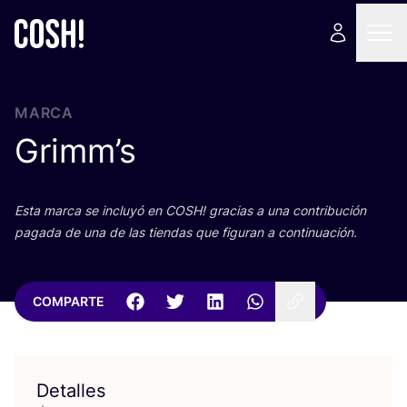
MARCA
Grimm’s
Esta mar­ca se inclu­yó en
COSH
! gra­cias a una con­tri­bu­ción
paga­da de una de las tien­das que figu­ran a continuación.
COMPARTE
Detalles