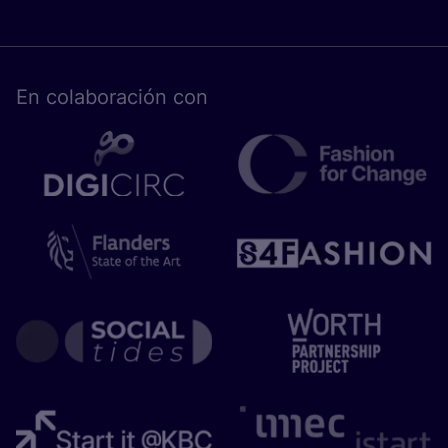
En cola­bo­ra­ción con