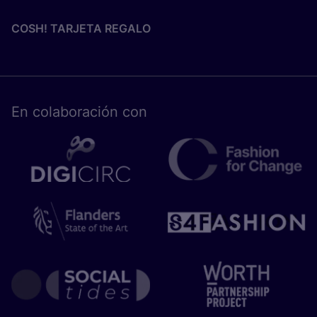
COSH! TARJETA REGALO
En cola­bo­ra­ción con