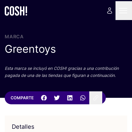
MARCA
Greentoys
Esta mar­ca se inclu­yó en
COSH
! gra­cias a una con­tri­bu­ción
paga­da de una de las tien­das que figu­ran a continuación.
COMPARTE
Detalles