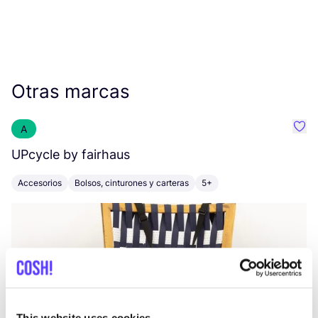
Otras marcas
A
Favo
UPcycle by fairhaus
R
Accesorios
Bolsos, cinturones y carteras
5+
This website uses cookies