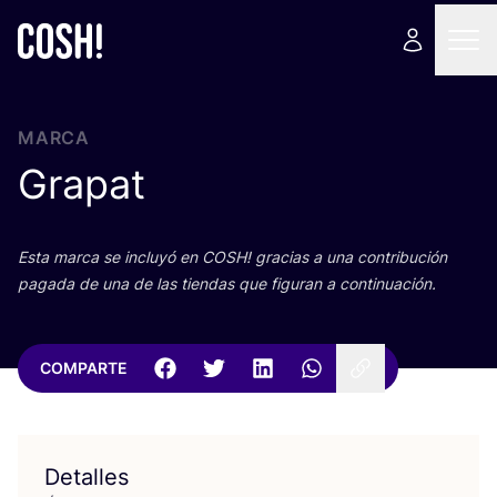
MARCA
Grapat
Esta mar­ca se inclu­yó en
COSH
! gra­cias a una con­tri­bu­ción
paga­da de una de las tien­das que figu­ran a continuación.
COMPARTE
Detalles