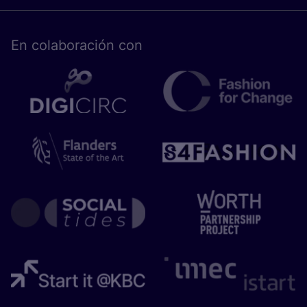
En cola­bo­ra­ción con