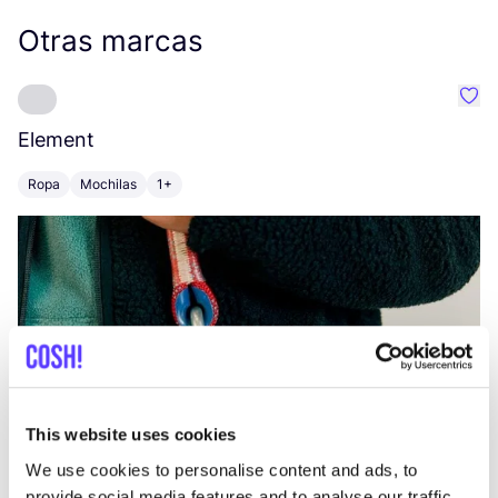
Otras marcas
Favo
Element
C
Ropa
Mochilas
1+
Z
This website uses cookies
We use cookies to personalise content and ads, to
provide social media features and to analyse our traffic.