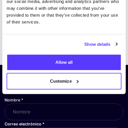
our social media, advertising and analytics partners who
may combine it with other information that you’ve
provided to them or that they’ve collected from your use
of their services.
Show details
Previous
Next
Allow all
¡Suscríbete a nuestro boletín
Customize
y mantente informado!
Nombre
*
Correo electrónico
*