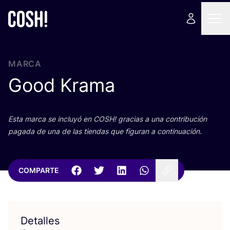
MARCA
Good Krama
Esta mar­ca se inclu­yó en
COSH
! gra­cias a una con­tri­bu­ción
paga­da de una de las tien­das que figu­ran a continuación.
COMPARTE
Detalles