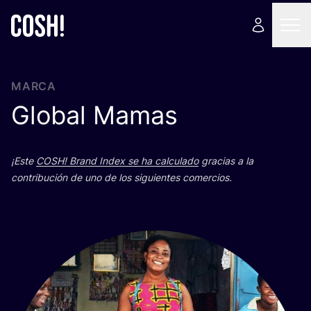
MARCA
Global Mamas
¡Este
COSH
! Brand Index se ha cal­cu­la­do
gra­cias a la
con­tri­bu­ción de uno de los siguien­tes comercios.