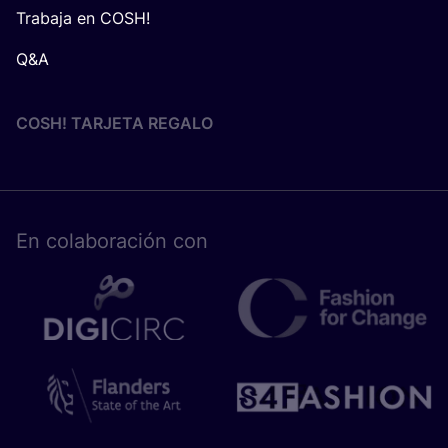
Trabaja en COSH!
Q&A
COSH! TARJETA REGALO
En cola­bo­ra­ción con