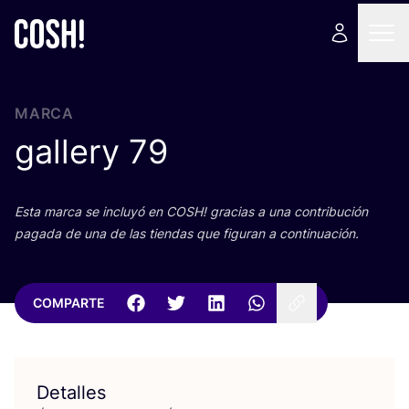
MARCA
gallery
79
Esta mar­ca se inclu­yó en
COSH
! gra­cias a una con­tri­bu­ción
paga­da de una de las tien­das que figu­ran a continuación.
COMPARTE
Detalles