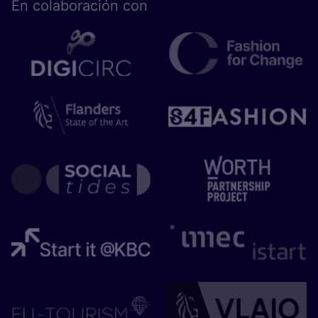
En cola­bo­ra­ción con