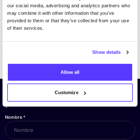
our social media, advertising and analytics partners who
may combine it with other information that you’ve
provided to them or that they’ve collected from your use
of their services.
Show details
Previous
Next
Allow all
¡Suscríbete a nuestro boletín
Customize
y mantente informado!
Nombre
*