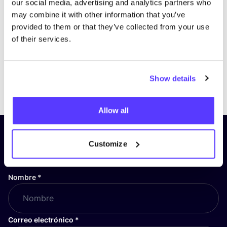
our social media, advertising and analytics partners who
may combine it with other information that you’ve
provided to them or that they’ve collected from your use
of their services.
Show details
Previous
Next
Allow all
¡Suscríbete a nuestro boletín
Customize
y mantente informado!
Nombre
*
Correo electrónico
*