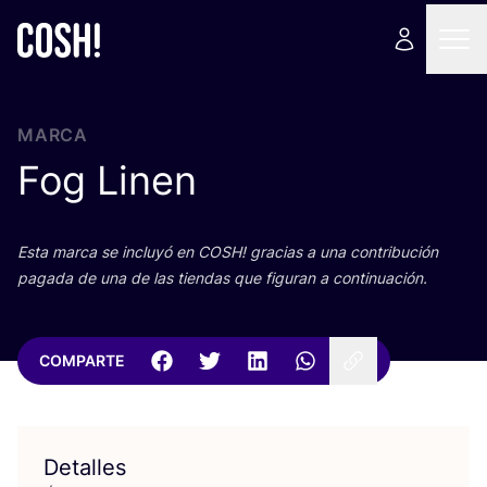
MARCA
Fog Linen
Esta mar­ca se inclu­yó en
COSH
! gra­cias a una con­tri­bu­ción
paga­da de una de las tien­das que figu­ran a continuación.
COMPARTE
Detalles