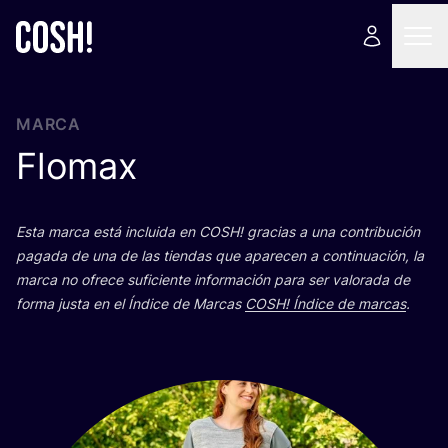
MARCA
Flomax
Esta mar­ca está inclui­da en
COSH
! gra­cias a una con­tri­bu­ción
paga­da de una de las tien­das que apa­re­cen a con­ti­nua­ción, la
mar­ca no ofre­ce sufi­cien­te infor­ma­ción para ser valo­ra­da de
for­ma jus­ta en el Índi­ce de Mar­cas
COSH
! Índi­ce de mar­cas
.