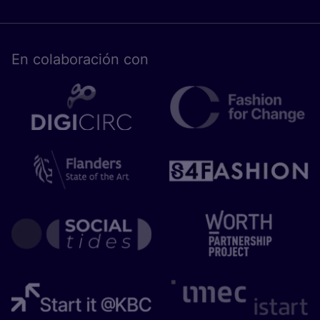
En cola­bo­ra­ción con