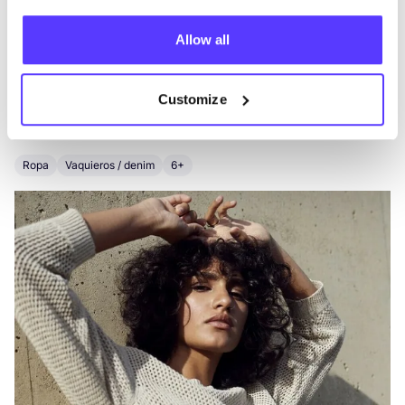
Allow all
Otras marcas
Customize
Favo
Alchemist
T
Ropa
Vaquieros / denim
6+