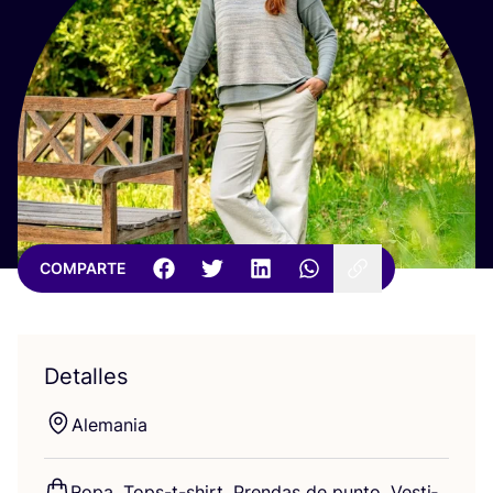
COMPARTE
Detalles
Ale­ma­nia
Ropa, Tops-t-shirt, Pren­das de pun­to, Ves­ti­