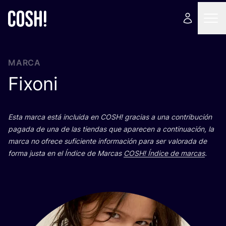
MARCA
Fixoni
Esta mar­ca está inclui­da en
COSH
! gra­cias a una con­tri­bu­ción
paga­da de una de las tien­das que apa­re­cen a con­ti­nua­ción, la
mar­ca no ofre­ce sufi­cien­te infor­ma­ción para ser valo­ra­da de
for­ma jus­ta en el Índi­ce de Mar­cas
COSH
! Índi­ce de mar­cas
.