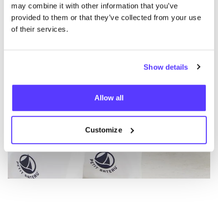
Petit Bateau
A
may combine it with other information that you’ve
provided to them or that they’ve collected from your use
Ropa
Tops-t-shirt
3+
of their services.
Show details
Allow all
Customize