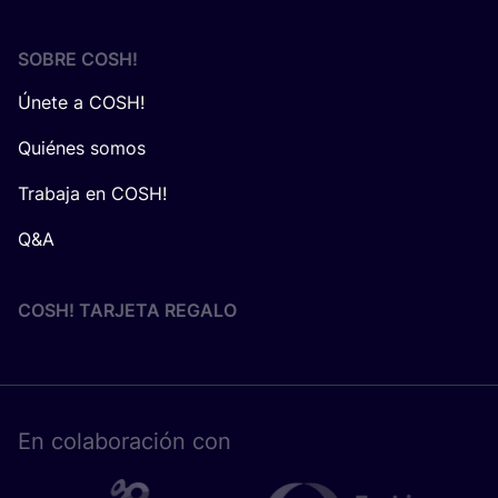
SOBRE
COSH
!
Únete a COSH!
Quiénes somos
Trabaja en COSH!
Q&A
COSH! TARJETA REGALO
En cola­bo­ra­ción con