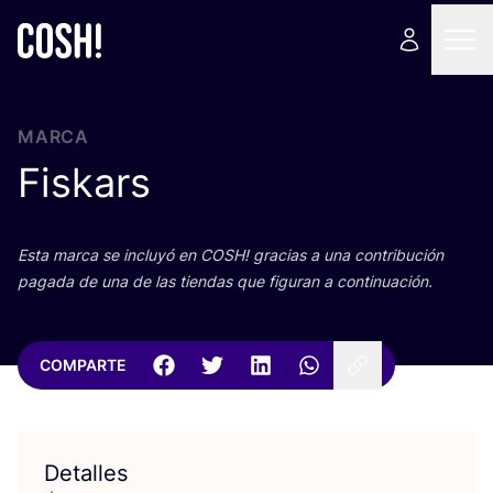
MARCA
Fiskars
Esta mar­ca se inclu­yó en
COSH
! gra­cias a una con­tri­bu­ción
paga­da de una de las tien­das que figu­ran a continuación.
COMPARTE
Detalles