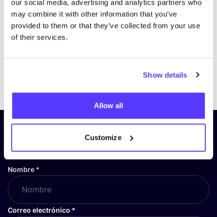
our social media, advertising and analytics partners who
may combine it with other information that you’ve
provided to them or that they’ve collected from your use
of their services.
Show details
Previous
Next
Allow all
¡Suscríbete a nuestro boletín
Customize
y mantente informado!
Nombre
*
Correo electrónico
*