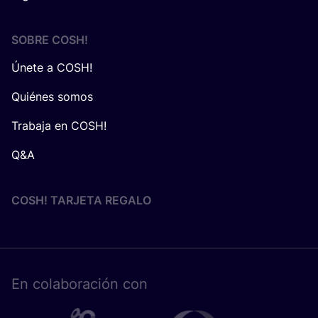
SOBRE
COSH
!
Únete a COSH!
Quiénes somos
Trabaja en COSH!
Q&A
COSH! TARJETA REGALO
En cola­bo­ra­ción con