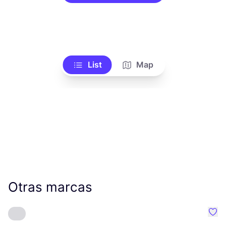
List
Map
Otras marcas
Favo