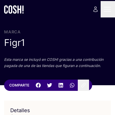
MARCA
Figr
1
Esta mar­ca se inclu­yó en
COSH
! gra­cias a una con­tri­bu­ción
paga­da de una de las tien­das que figu­ran a continuación.
COMPARTE
Detalles