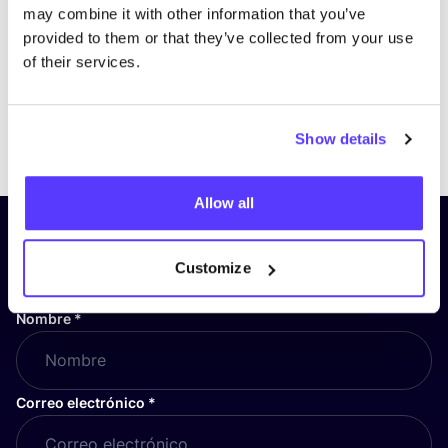
may combine it with other information that you’ve
provided to them or that they’ve collected from your use
of their services.
Previous
Next
Show details
Allow all
¡Suscríbete a nuestro boletín
y mantente informado!
Customize
Nombre
*
Correo electrónico
*