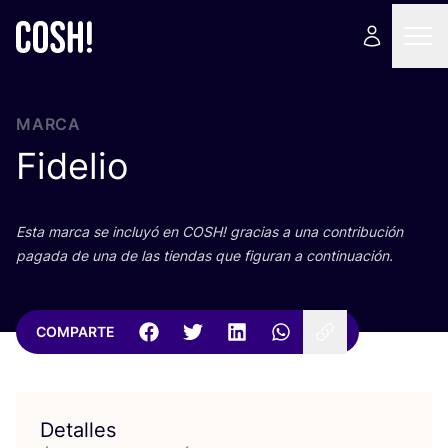
MARCA
Fidelio
Esta mar­ca se inclu­yó en
COSH
! gra­cias a una con­tri­bu­ción
paga­da de una de las tien­das que figu­ran a continuación.
COMPARTE
Detalles