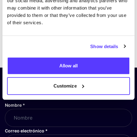
our social media, advertising and analytics partners who
may combine it with other information that you’ve
provided to them or that they’ve collected from your use
of their services.
Show details
Previous
Next
Allow all
¡Suscríbete a nuestro boletín
Customize
y mantente informado!
Nombre
*
Correo electrónico
*