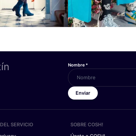
tín
Nombre
*
Enviar
DEL SERVICIO
SOBRE
COSH
!
 privacy
Únete a COSH!