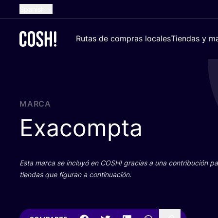
Spanish
English
Rutas de compras locales
Tiendas y ma
Dutch
French
German
Croatian
MARCA
Exacompta
Esta mar­ca se inclu­yó en
COSH
! gra­cias a una con­tri­bu­ción 
tien­das que figu­ran a continuación.