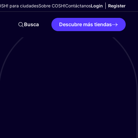
SH! para ciudades
Sobre COSH!
Contáctanos
Login
Register
Busca
Descubre más tiendas