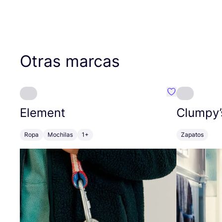
Otras marcas
Favoritos {no
Element
Clumpy’
Ropa
Mochilas
1+
Zapatos