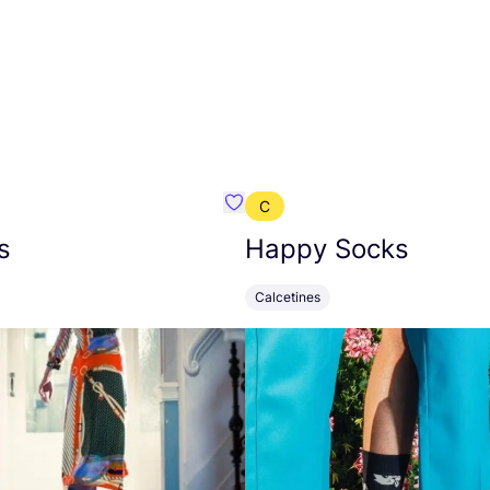
C
mbre}
Favoritos {nombre}
s
Happy Socks
Calcetines