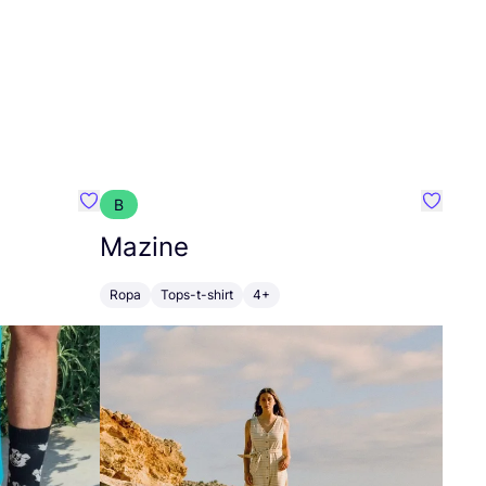
B
Favoritos {nombre}
Favorit
Mazine
Ropa
Tops-t-shirt
4+