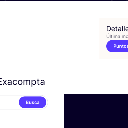
Detall
Última mo
Puntos
 Exacompta
Busca