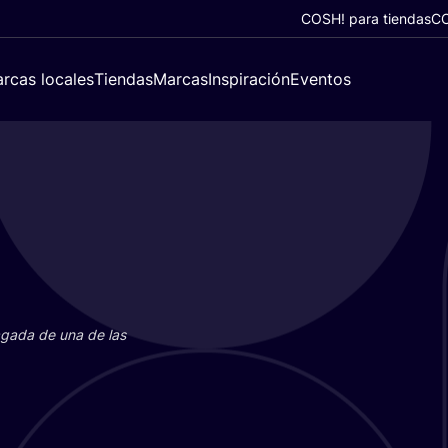
COSH! para tiendas
CO
rcas locales
Tiendas
Marcas
Inspiración
Eventos
paga­da de una de las