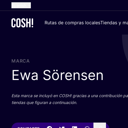
Spanish
English
Rutas de compras locales
Tiendas y ma
Dutch
French
German
Croatian
MARCA
Ewa Sörensen
Esta mar­ca se inclu­yó en
COSH
! gra­cias a una con­tri­bu­ción 
tien­das que figu­ran a continuación.