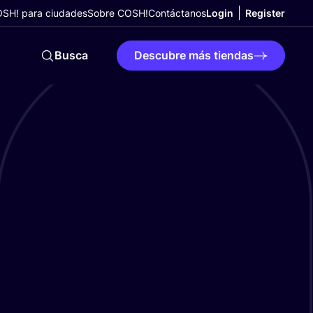
SH! para ciudades
Sobre COSH!
Contáctanos
Login
Register
Busca
Descubre más tiendas