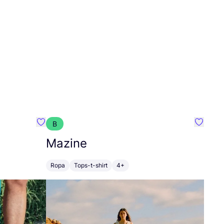
B
Favoritos {nombre}
Favorit
Mazine
Ropa
Tops-t-shirt
4+