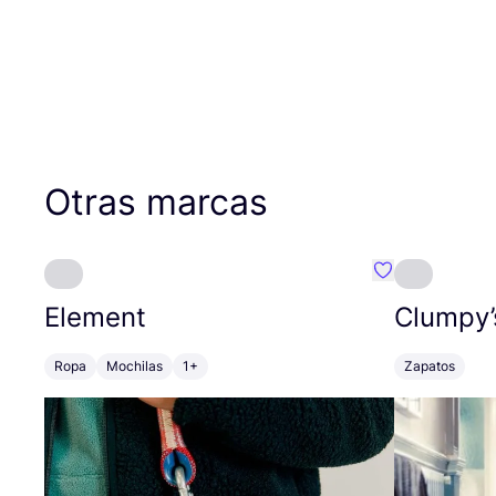
Otras marcas
Favoritos {no
Element
Clumpy’
Ropa
Mochilas
1+
Zapatos