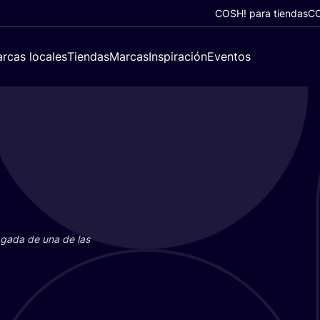
COSH! para tiendas
CO
rcas locales
Tiendas
Marcas
Inspiración
Eventos
paga­da de una de las