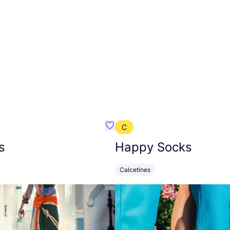
C
mbre}
Favoritos {nombre}
s
Happy Socks
Calcetines