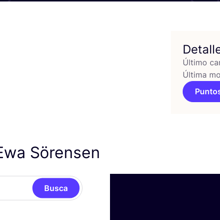
Detall
Último ca
Última mo
Puntos
 Ewa Sörensen
Busca