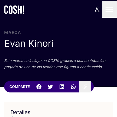
MARCA
Evan Kinori
Esta mar­ca se inclu­yó en
COSH
! gra­cias a una con­tri­bu­ción
paga­da de una de las tien­das que figu­ran a continuación.
COMPARTE
Detalles