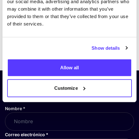
our social media, advertising and analytics partners who
may combine it with other information that you’ve
provided to them or that they’ve collected from your use
of their services.
Show details
Previous
Next
Allow all
¡Suscríbete a nuestro boletín
Customize
y mantente informado!
Nombre
*
Correo electrónico
*