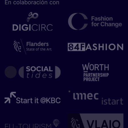
En cola­bo­ra­ción con