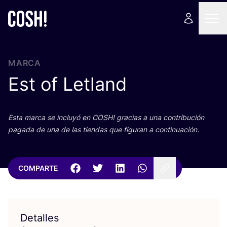
MARCA
Est of Letland
Esta mar­ca se inclu­yó en
COSH
! gra­cias a una con­tri­bu­ción
paga­da de una de las tien­das que figu­ran a continuación.
COMPARTE
Detalles