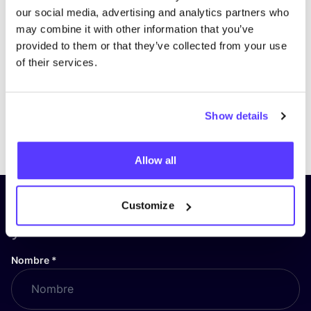
our social media, advertising and analytics partners who
may combine it with other information that you’ve
provided to them or that they’ve collected from your use
of their services.
Show details
Previous
Next
Allow all
¡Suscríbete a nuestro boletín
Customize
y mantente informado!
Nombre
*