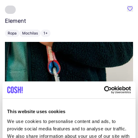
Favo
Element
C
Ropa
Mochilas
1+
Z
This website uses cookies
We use cookies to personalise content and ads, to
provide social media features and to analyse our traffic.
We also share information about your use of our site with