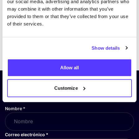
our social media, advertising and analytics partners who
may combine it with other information that you’ve
provided to them or that they’ve collected from your use
of their services.
Show details
Previous
Next
Allow all
¡Suscríbete a nuestro boletín
Customize
y mantente informado!
Nombre
*
Correo electrónico
*