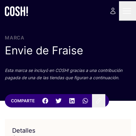
MARCA
Envie de Fraise
Esta mar­ca se inclu­yó en
COSH
! gra­cias a una con­tri­bu­ción
paga­da de una de las tien­das que figu­ran a continuación.
COMPARTE
Detalles