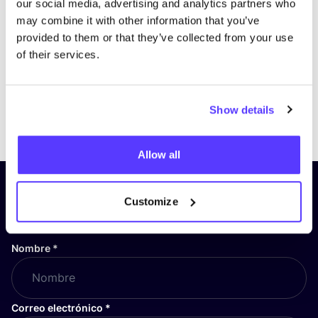
our social media, advertising and analytics partners who
may combine it with other information that you’ve
provided to them or that they’ve collected from your use
of their services.
Show details
Previous
Next
Allow all
¡Suscríbete a nuestro boletín
Customize
y mantente informado!
Nombre
*
Correo electrónico
*