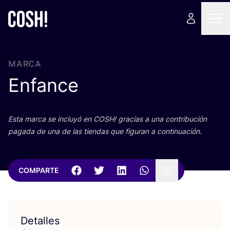
MARCA
Enfance
Esta mar­ca se inclu­yó en
COSH
! gra­cias a una con­tri­bu­ción
paga­da de una de las tien­das que figu­ran a continuación.
COMPARTE
Detalles