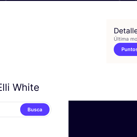
Detall
Última mo
Puntos
lli White
Busca