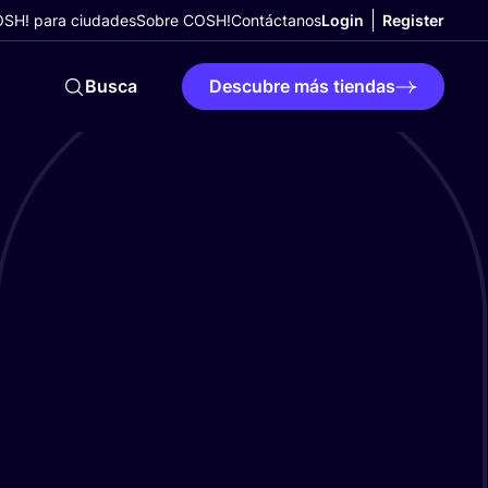
SH! para ciudades
Sobre COSH!
Contáctanos
Login
Register
Busca
Descubre más tiendas