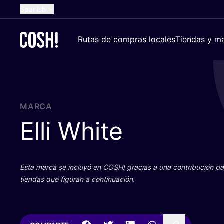
Spanish
English
Rutas de compras locales
Tiendas y ma
Dutch
French
German
Croatian
MARCA
Elli White
Esta mar­ca se inclu­yó en
COSH
! gra­cias a una con­tri­bu­ción 
tien­das que figu­ran a continuación.