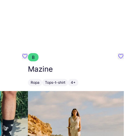
B
Favoritos {nombre}
Favorit
Mazine
Ropa
Tops-t-shirt
4+