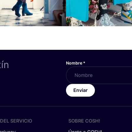
tín
Nombre
*
Enviar
DEL SERVICIO
SOBRE
COSH
!
 privacy
Únete a COSH!