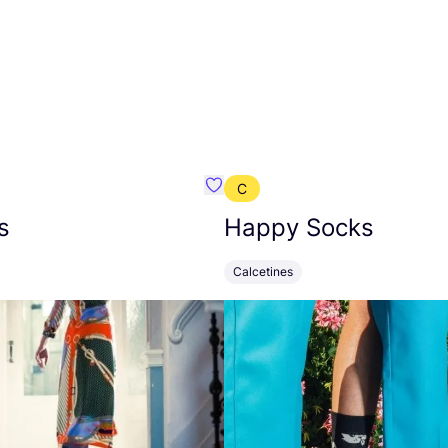
C
mbre}
Favoritos {nombre}
s
Happy Socks
Calcetines