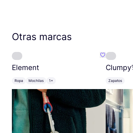
Otras marcas
Favoritos {no
Element
Clumpy’
Ropa
Mochilas
1+
Zapatos