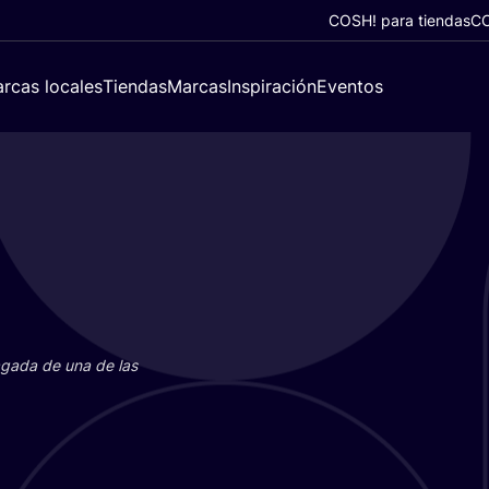
COSH! para tiendas
CO
rcas locales
Tiendas
Marcas
Inspiración
Eventos
paga­da de una de las