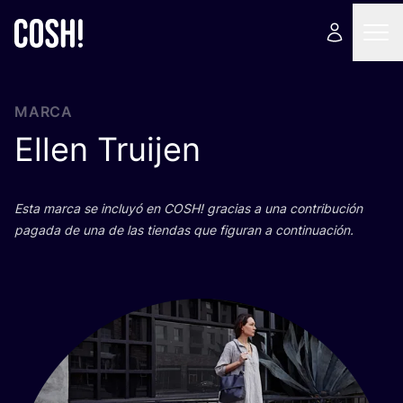
MARCA
Ellen Truijen
Esta mar­ca se inclu­yó en
COSH
! gra­cias a una con­tri­bu­ción
paga­da de una de las tien­das que figu­ran a continuación.