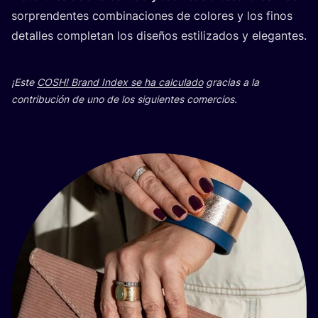
sor­pren­den­tes com­bi­na­cio­nes de colo­res y los finos
deta­lles com­ple­tan los dise­ños esti­li­za­dos y elegantes.
¡Este
COSH
! Brand Index se ha cal­cu­la­do
gra­cias a la
con­tri­bu­ción de uno de los siguien­tes comercios.