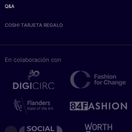
Q&A
COSH! TARJETA REGALO
En cola­bo­ra­ción con