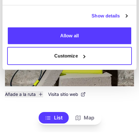
Elise Verdegem
like
Show details
Industriepark Rosteyne 21, Zelzate
Estilo de vida y regalos
Accesorios
Allow all
Customize
Añade a la ruta
Visita sitio web
List
Map