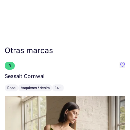
Otras marcas
B
Favo
Seasalt Cornwall
Z
Ropa
Vaquieros / denim
14+