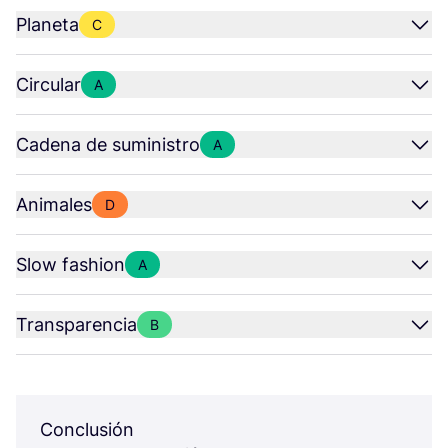
Planeta
C
Circular
A
Cadena de suministro
A
Animales
D
Slow fashion
A
Transparencia
B
Conclusión