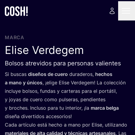
MARCA
Elise Verdegem
Bolsos atrevidos para personas valientes
Si bus­cas
dise­ños de cue­ro
dura­de­ros,
hechos
a mano y úni­cos
, ¡eli­ge Eli­se Ver­de­gem! La colec­ción
inclu­ye bol­sos, fun­das y car­te­ras para el por­tá­til,
y joyas de cue­ro como pul­se­ras, pen­dien­tes
y bro­ches. Inclu­so para tu inte­rior, ¡la
mar­ca bel­ga
dise­ña diver­ti­dos accesorios!
Cada artícu­lo está hecho a mano por Eli­se, uti­li­zan­do
mate­ria­les de alta cali­dad y téc­ni­cas arte­sa­na­les
. Las