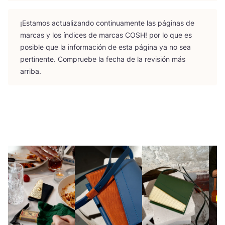
¡Esta­mos actua­li­zan­do con­ti­nua­men­te las pági­nas de
mar­cas y los índi­ces de mar­cas
COSH
! por lo que es
posi­ble que la infor­ma­ción de esta pági­na ya no sea
per­ti­nen­te. Com­prue­be la fecha de la revi­sión más
arriba.