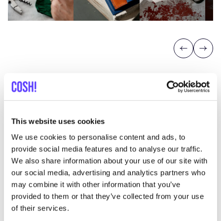
Previous
Next
This website uses cookies
Descubra dónde comprar Elise
We use cookies to personalise content and ads, to
Verdegem
provide social media features and to analyse our traffic.
We also share information about your use of our site with
our social media, advertising and analytics partners who
may combine it with other information that you’ve
Busc
provided to them or that they’ve collected from your use
Muestra todas las 1 tiendas
of their services.