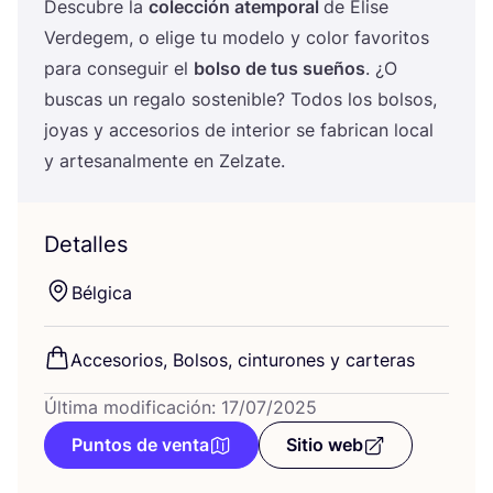
Des­cu­bre la
colec­ción atem­po­ral
de Eli­se
Ver­de­gem, o eli­ge tu mode­lo y color favo­ri­tos
para con­se­guir el
bol­so de tus sue­ños
. ¿O
bus­cas un rega­lo sos­te­ni­ble? Todos los bol­sos,
joyas y acce­so­rios de inte­rior se fabri­can local
y arte­sa­nal­men­te en Zelzate.
Detalles
Bél­gi­ca
Acce­so­rios, Bol­sos, cin­tu­ro­nes y carteras
Última modificación: 17/07/2025
Puntos de venta
Sitio web