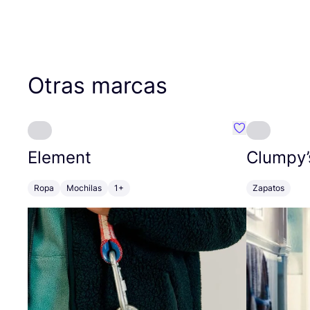
Otras marcas
Favoritos {no
Element
Clumpy’
Ropa
Mochilas
1+
Zapatos