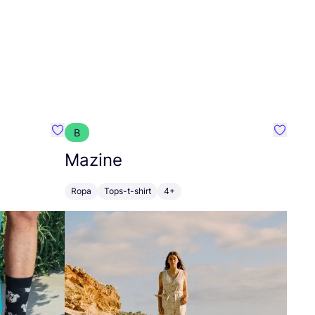
B
Favoritos {nombre}
Favorit
Mazine
Ropa
Tops-t-shirt
4+