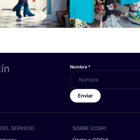
tín
Nombre
*
Enviar
DEL SERVICIO
SOBRE
COSH
!
 privacy
Únete a COSH!