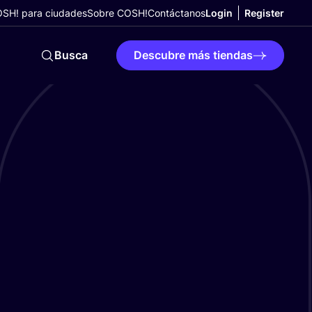
SH! para ciudades
Sobre COSH!
Contáctanos
Login
Register
Busca
Descubre más tiendas