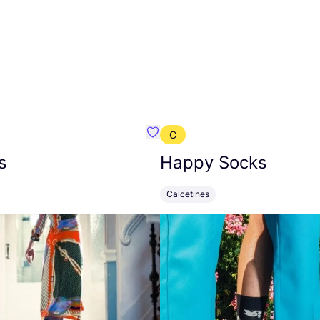
C
mbre}
Favoritos {nombre}
s
Happy Socks
Calcetines