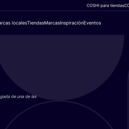
COSH! para tiendas
CO
rcas locales
Tiendas
Marcas
Inspiración
Eventos
paga­da de una de las