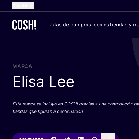
Spanish
English
Rutas de compras locales
Tiendas y ma
Dutch
French
German
Croatian
MARCA
Elisa Lee
Esta mar­ca se inclu­yó en
COSH
! gra­cias a una con­tri­bu­ción 
tien­das que figu­ran a continuación.