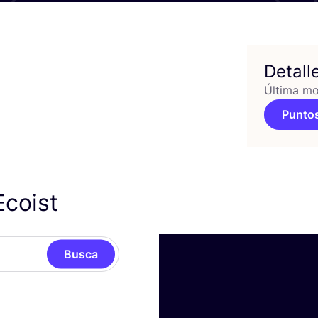
Detall
Última mo
Puntos
Ecoist
Busca