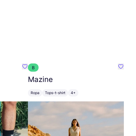
B
Favoritos {nombre}
Favorit
Mazine
Ropa
Tops-t-shirt
4+