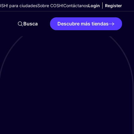
SH! para ciudades
Sobre COSH!
Contáctanos
Login
Register
Busca
Descubre más tiendas