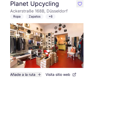
Planet Upcycling
like
Ackerstraße 168B, Düsseldorf
Ropa
Zapatos
+6
Añade a la ruta
Visita sitio web