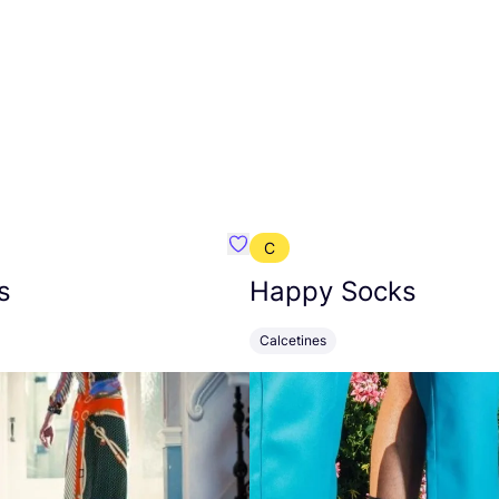
C
mbre}
Favoritos {nombre}
s
Happy Socks
Calcetines