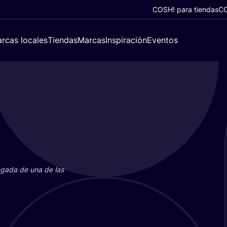
COSH! para tiendas
CO
rcas locales
Tiendas
Marcas
Inspiración
Eventos
paga­da de una de las