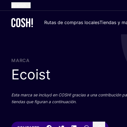
Spanish
English
Rutas de compras locales
Tiendas y ma
Dutch
French
German
Croatian
MARCA
Ecoist
Esta mar­ca se inclu­yó en
COSH
! gra­cias a una con­tri­bu­ción 
tien­das que figu­ran a continuación.