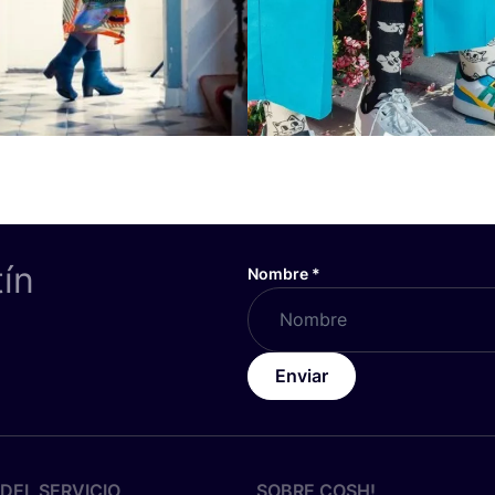
tín
Nombre
*
Enviar
DEL SERVICIO
SOBRE
COSH
!