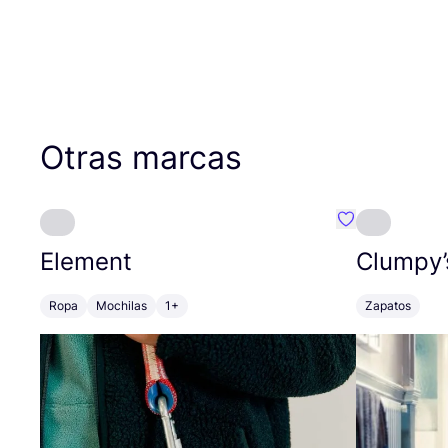
Otras marcas
Favoritos {no
Element
Clumpy’
Ropa
Mochilas
1+
Zapatos