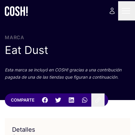
MARCA
Eat Dust
Esta mar­ca se inclu­yó en
COSH
! gra­cias a una con­tri­bu­ción
paga­da de una de las tien­das que figu­ran a continuación.
COMPARTE
Detalles