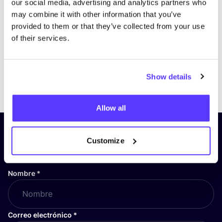
our social media, advertising and analytics partners who
may combine it with other information that you’ve
provided to them or that they’ve collected from your use
of their services.
Show details
Previous
Next
Allow all
¡Suscríbete a nuestro boletín
Customize
y mantente informado!
Nombre
*
Correo electrónico
*