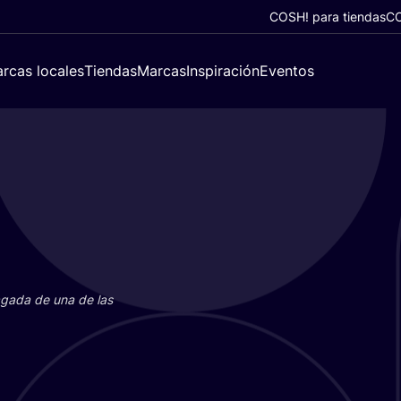
COSH! para tiendas
CO
rcas locales
Tiendas
Marcas
Inspiración
Eventos
paga­da de una de las