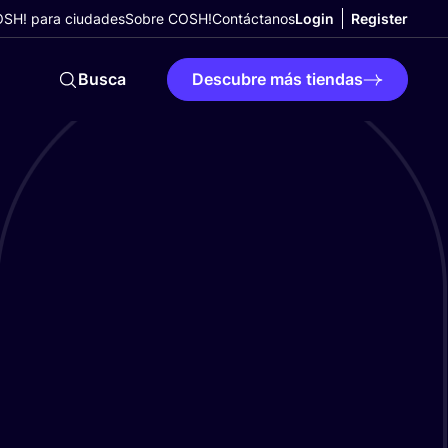
SH! para ciudades
Sobre COSH!
Contáctanos
Login
Register
Busca
Descubre más tiendas