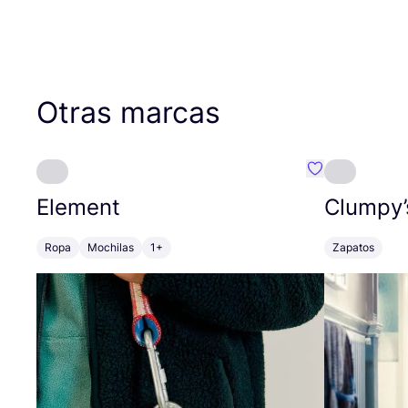
Otras marcas
Favoritos {no
Element
Clumpy’
Ropa
Mochilas
1+
Zapatos