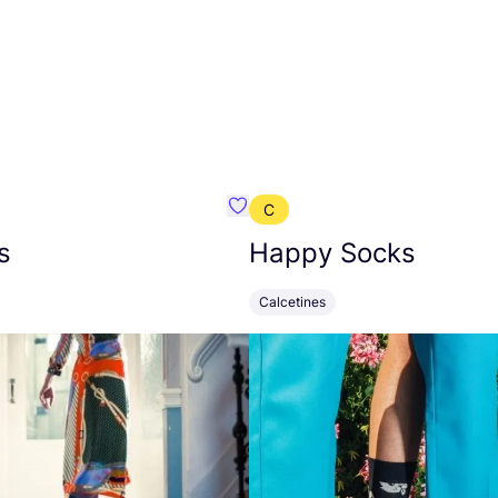
C
mbre}
Favoritos {nombre}
s
Happy Socks
Calcetines