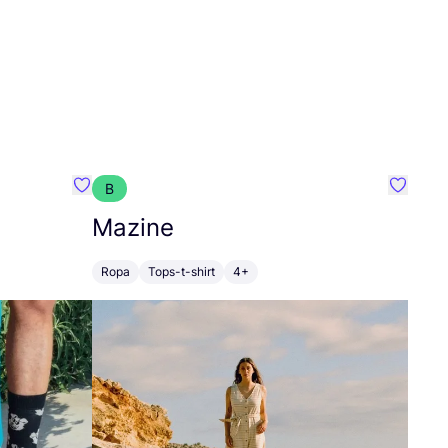
B
Favoritos {nombre}
Favorit
Mazine
Ropa
Tops-t-shirt
4+