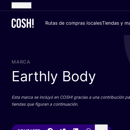
Spanish
English
Rutas de compras locales
Tiendas y ma
Dutch
French
German
Croatian
MARCA
Earthly Body
Esta mar­ca se inclu­yó en
COSH
! gra­cias a una con­tri­bu­ción 
tien­das que figu­ran a continuación.