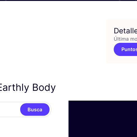
Detall
Última mo
Puntos
Earthly Body
Busca