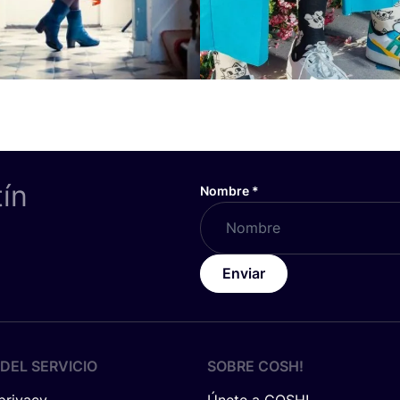
tín
Nombre
*
Enviar
DEL SERVICIO
SOBRE
COSH
!
 privacy
Únete a COSH!