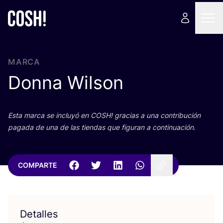
MARCA
Donna Wilson
Esta mar­ca se inclu­yó en
COSH
! gra­cias a una con­tri­bu­ción
paga­da de una de las tien­das que figu­ran a continuación.
COMPARTE
Detalles