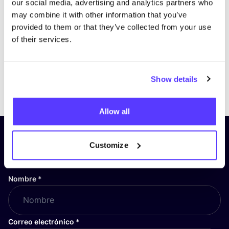
our social media, advertising and analytics partners who
may combine it with other information that you’ve
provided to them or that they’ve collected from your use
of their services.
Show details
Previous
Next
Allow all
¡Suscríbete a nuestro boletín
Customize
y mantente informado!
Nombre
*
Correo electrónico
*