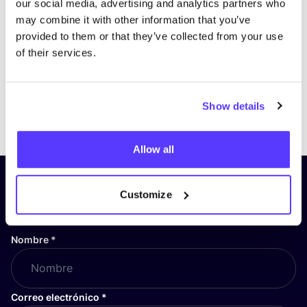
our social media, advertising and analytics partners who
may combine it with other information that you’ve
provided to them or that they’ve collected from your use
of their services.
Show details
Previous
Next
Allow all
¡Suscríbete a nuestro boletín
Customize
y mantente informado!
Nombre
*
Correo electrónico
*