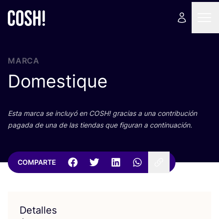
MARCA
Domestique
Esta mar­ca se inclu­yó en
COSH
! gra­cias a una con­tri­bu­ción
paga­da de una de las tien­das que figu­ran a continuación.
COMPARTE
Detalles