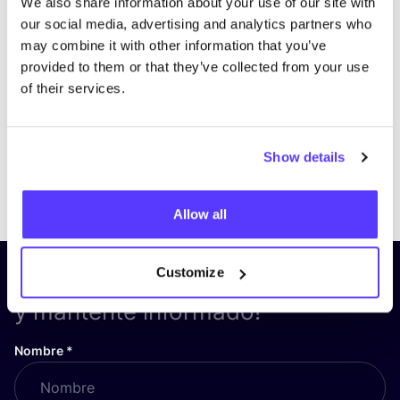
We also share information about your use of our site with
our social media, advertising and analytics partners who
may combine it with other information that you’ve
provided to them or that they’ve collected from your use
of their services.
Show details
Previous
Next
Allow all
Customize
¡Suscríbete a nuestro boletín
y mantente informado!
Nombre
*