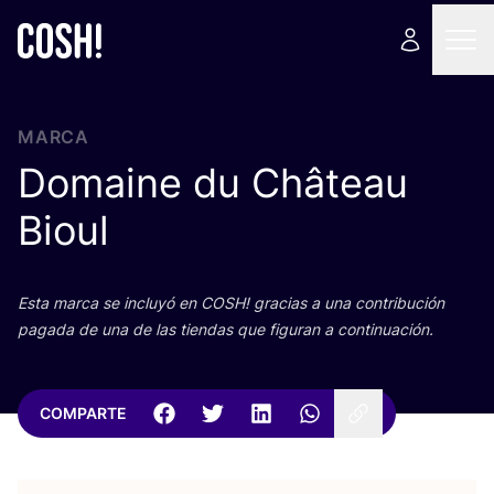
MARCA
Domaine du Château
Bioul
Esta mar­ca se inclu­yó en
COSH
! gra­cias a una con­tri­bu­ción
paga­da de una de las tien­das que figu­ran a continuación.
COMPARTE