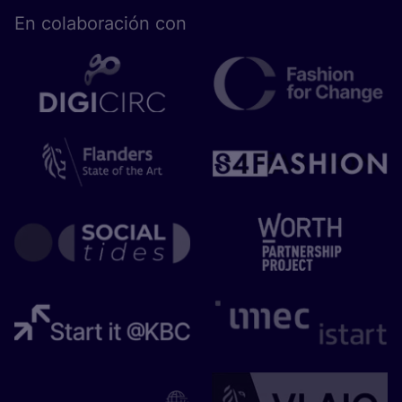
En cola­bo­ra­ción con