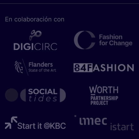
En cola­bo­ra­ción con