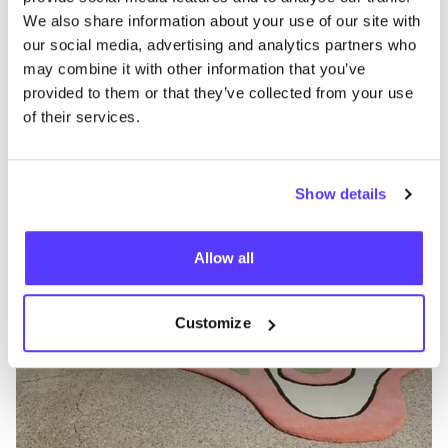
Otras marcas
We also share information about your use of our site with
our social media, advertising and analytics partners who
C
may combine it with other information that you’ve
Favo
provided to them or that they’ve collected from your use
Lauv
S
of their services.
Mantas y colchas
Interior
R
Show details
Allow all
Customize