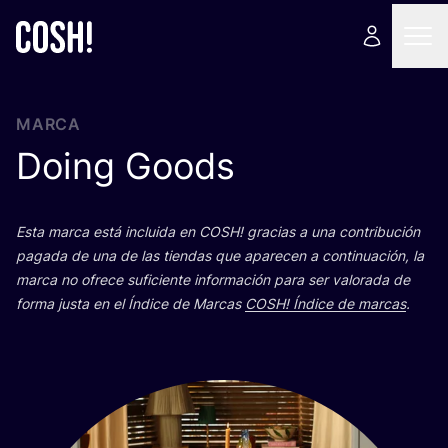
MARCA
Doing Goods
Esta mar­ca está inclui­da en
COSH
! gra­cias a una con­tri­bu­ción
paga­da de una de las tien­das que apa­re­cen a con­ti­nua­ción, la
mar­ca no ofre­ce sufi­cien­te infor­ma­ción para ser valo­ra­da de
for­ma jus­ta en el Índi­ce de Mar­cas
COSH
! Índi­ce de mar­cas
.