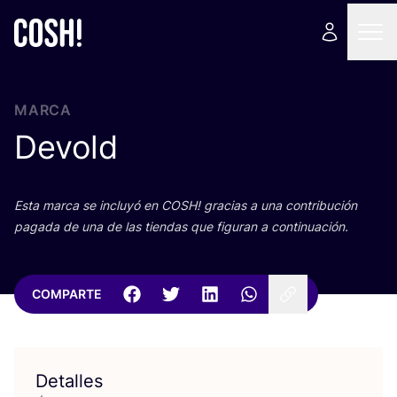
MARCA
Devold
Esta mar­ca se inclu­yó en
COSH
! gra­cias a una con­tri­bu­ción
paga­da de una de las tien­das que figu­ran a continuación.
COMPARTE
Detalles