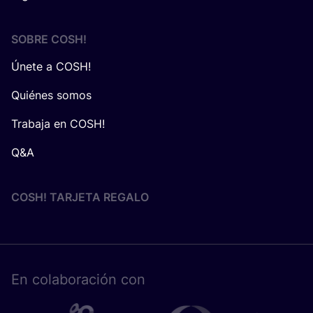
SOBRE
COSH
!
Únete a COSH!
Quiénes somos
Trabaja en COSH!
Q&A
COSH! TARJETA REGALO
En cola­bo­ra­ción con