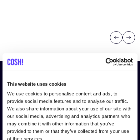
Previous
Next
¡Suscríbete a nuestro boletín
y mantente informado!
This website uses cookies
We use cookies to personalise content and ads, to
Nombre
*
provide social media features and to analyse our traffic.
We also share information about your use of our site with
our social media, advertising and analytics partners who
may combine it with other information that you’ve
Correo electrónico
*
provided to them or that they’ve collected from your use
of their services.