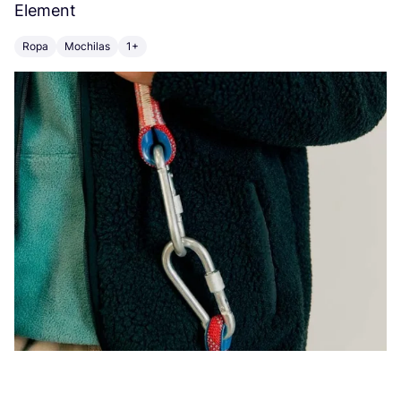
Element
C
Ropa
Mochilas
1+
Z