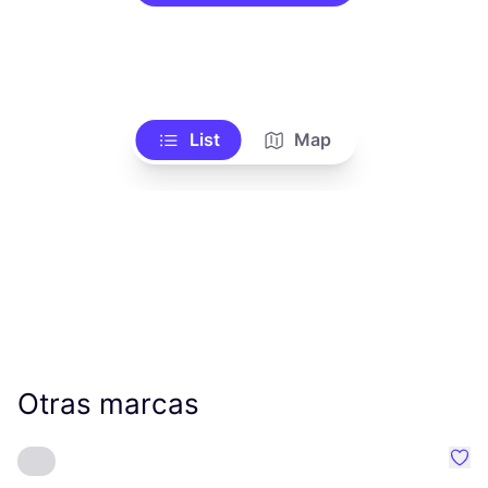
List
Map
Otras marcas
Favo