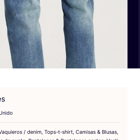
es
 Unido
Vaquie­ros / denim, Tops-t-shirt, Cami­sas
&
Blu­sas,