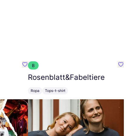
B
Favoritos {nombre}
Favorit
Rosenblatt
&
Fabeltiere
Ropa
Tops-t-shirt