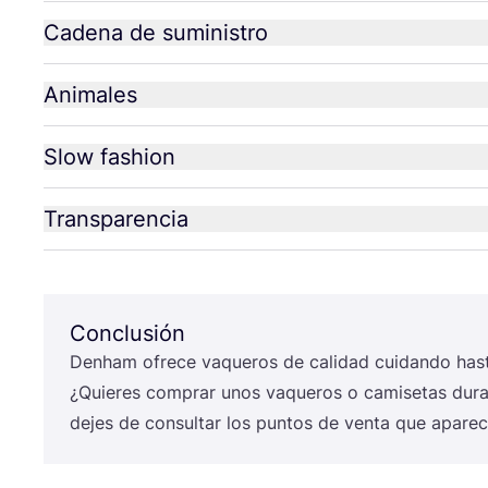
Cadena de suministro
Animales
Slow fashion
Transparencia
Conclusión
Denham ofre­ce vaque­ros de cali­dad cui­dan­do has­ta
¿Quie­res com­prar unos vaque­ros o cami­se­tas dura
dejes de con­sul­tar los pun­tos de ven­ta que apa­re