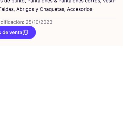
s de pun­to, Pan­ta­lo­nes
&
Pan­ta­lo­nes cor­tos, Ves­ti­
al­das, Abri­gos y Cha­que­tas, Accesorios
dificación: 25/10/2023
 de venta