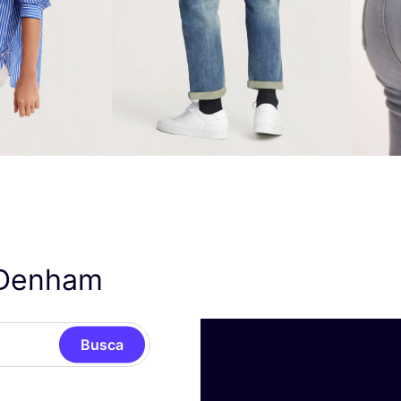
 Denham
Busca