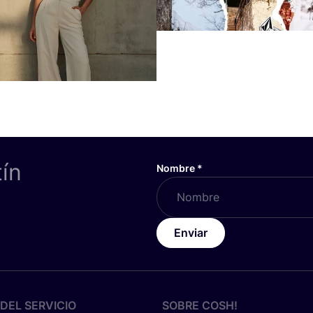
tín
Nombre
*
Enviar
DEL SERVICIO
SOBRE
COSH
!