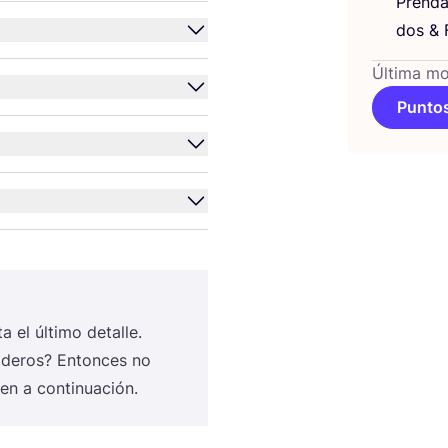
Pren­da
dos
&
F
Última mo
Puntos
 el últi­mo deta­lle.
­de­ros? Enton­ces no
­cen a continuación.