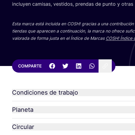
inclu­yen cami­sas, ves­ti­dos, pren­das de pun­to y otra
Esta mar­ca está inclui­da en
COSH
! gra­cias a una con­tri­bu­ci
tien­das que apa­re­cen a con­ti­nua­ción, la mar­ca no ofre­ce sufi­c
valo­ra­da de for­ma jus­ta en el Índi­ce de Mar­cas
COSH
! Índi­ce
COMPARTE
Condiciones de trabajo
Planeta
Circular