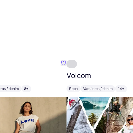
mbre}
Favoritos {nombre}
Volcom
ros / denim
8+
Ropa
Vaquieros / denim
14+