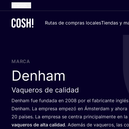
Spanish
English
Rutas de compras locales
Tiendas y ma
Dutch
French
German
Croatian
MARCA
Denham
Vaqueros de calidad
Denham fue fun­da­da en
2008
por el fabri­can­te ingl
Denham. La empre­sa empe­zó en Áms­ter­dam y aho­ra 
20
paí­ses. La empre­sa se cen­tra prin­ci­pal­men­te en l
vaque­ros de alta cali­dad
. Ade­más de vaque­ros, las co