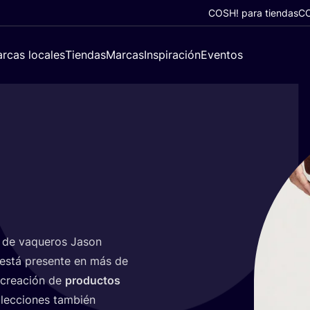
COSH! para tiendas
CO
rcas locales
Tiendas
Marcas
Inspiración
Eventos
és de vaque­ros Jason
está pre­sen­te en más de
a crea­ción de
pro­duc­tos
lec­cio­nes tam­bién