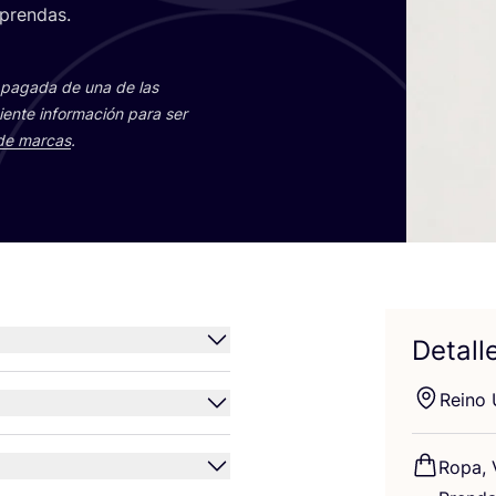
s prendas.
ón paga­da de una de las
ien­te infor­ma­ción para ser
 de mar­cas
.
Detall
Rei­no
Ropa, 