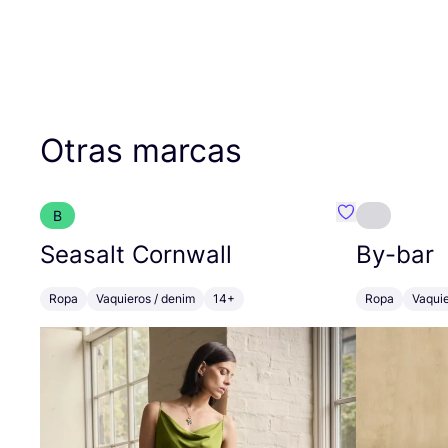
Otras marcas
B
Favoritos {no
Seasalt Cornwall
By-bar
Ropa
Vaquieros / denim
14+
Ropa
Vaquie