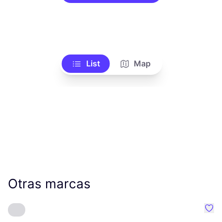
List
Map
Otras marcas
Favo