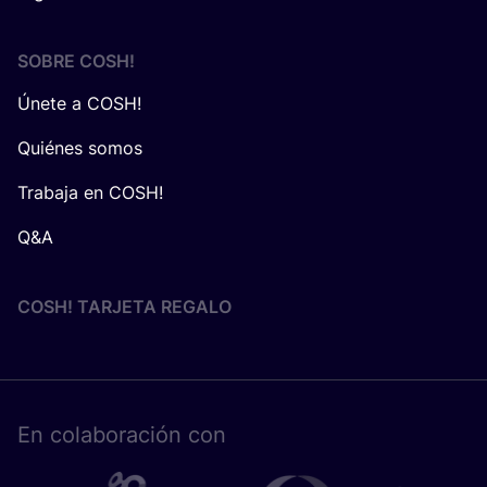
SOBRE
COSH
!
Únete a COSH!
Quiénes somos
Trabaja en COSH!
Q&A
COSH! TARJETA REGALO
En cola­bo­ra­ción con