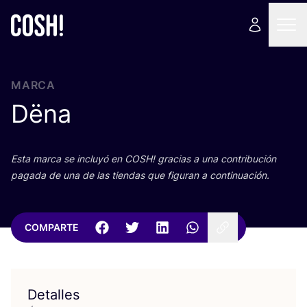
MARCA
Dëna
Esta mar­ca se inclu­yó en
COSH
! gra­cias a una con­tri­bu­ción
paga­da de una de las tien­das que figu­ran a continuación.
COMPARTE
Detalles