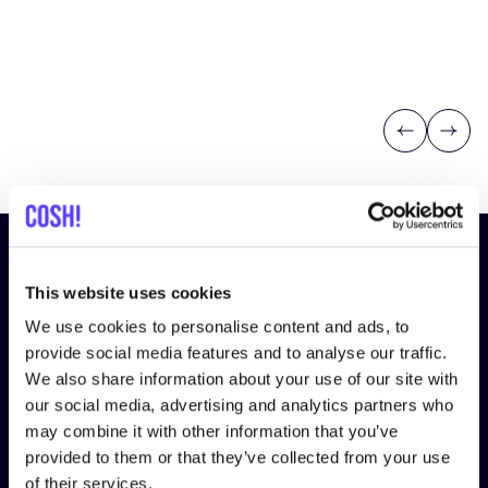
Previous
Next
¡Suscríbete a nuestro boletín
y mantente informado!
This website uses cookies
We use cookies to personalise content and ads, to
Nombre
*
provide social media features and to analyse our traffic.
We also share information about your use of our site with
our social media, advertising and analytics partners who
may combine it with other information that you’ve
Correo electrónico
*
provided to them or that they’ve collected from your use
of their services.