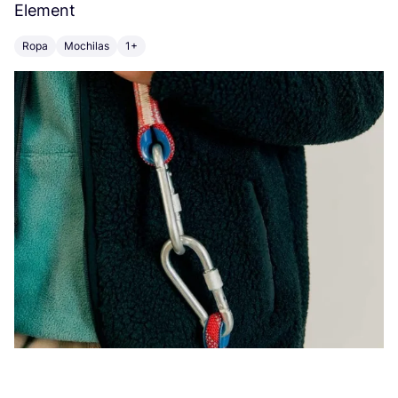
Element
C
Ropa
Mochilas
1+
Z